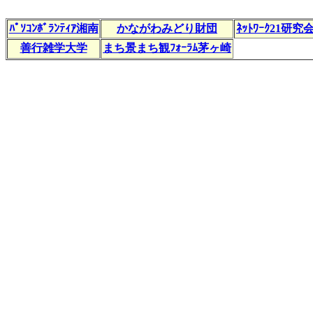
ﾊﾟｿｺﾝﾎﾞﾗﾝﾃｨｱ湘南
かながわみどり財団
ﾈｯﾄﾜｰｸ21研究
善行雑学大学
まち景まち観ﾌｫｰﾗﾑ茅ヶ崎