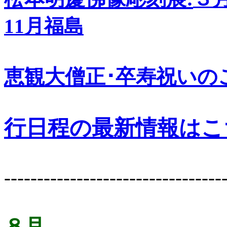
11月福島
恵観大僧正･卒寿祝いの
行日程の最新情
報はこ
---------------------------------
８月