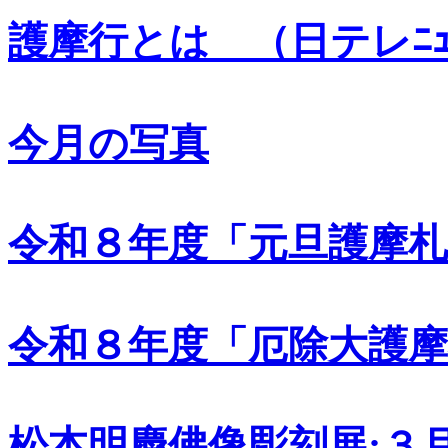
護摩行とは （日テレﾆｭ
今月の写真
令和８年度「元旦護摩
令和８年度「厄除大護
松本明慶佛像彫刻展:
３